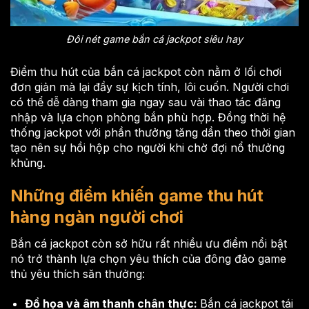
Đôi nét game bắn cá jackpot siêu hay
Điểm thu hút của bắn cá jackpot còn nằm ở lối chơi
đơn giản mà lại đầy sự kịch tính, lôi cuốn. Người chơi
có thể dễ dàng tham gia ngay sau vài thao tác đăng
nhập và lựa chọn phòng bắn phù hợp. Đồng thời hệ
thống jackpot với phần thưởng tăng dần theo thời gian
tạo nên sự hồi hộp cho người khi chờ đợi nổ thưởng
khủng.
Những điểm khiến game thu hút
hàng ngàn người chơi
Bắn cá jackpot còn sở hữu rất nhiều ưu điểm nổi bật
nó trở thành lựa chọn yêu thích của đông đảo game
thủ yêu thích săn thưởng:
Đồ họa và âm thanh chân thực:
Bắn cá jackpot tái