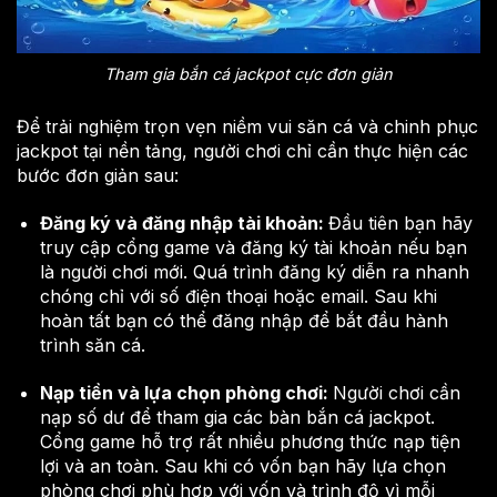
Tham gia bắn cá jackpot cực đơn giản
Để trải nghiệm trọn vẹn niềm vui săn cá và chinh phục
jackpot tại nền tảng, người chơi chỉ cần thực hiện các
bước đơn giản sau:
Đăng ký và đăng nhập tài khoản:
Đầu tiên bạn hãy
truy cập cổng game và đăng ký tài khoản nếu bạn
là người chơi mới. Quá trình đăng ký diễn ra nhanh
chóng chỉ với số điện thoại hoặc email. Sau khi
hoàn tất bạn có thể đăng nhập để bắt đầu hành
trình săn cá.
Nạp tiền và lựa chọn phòng chơi:
Người chơi cần
nạp số dư để tham gia các bàn bắn cá jackpot.
Cổng game hỗ trợ rất nhiều phương thức nạp tiện
lợi và an toàn. Sau khi có vốn bạn hãy lựa chọn
phòng chơi phù hợp với vốn và trình độ vì mỗi