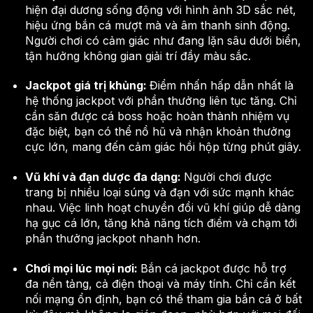
hiện đại dương sống động với hình ảnh 3D sắc nét,
hiệu ứng bắn cá mượt mà và âm thanh sinh động.
Người chơi có cảm giác như đang lặn sâu dưới biển,
tận hưởng không gian giải trí đầy màu sắc.
Jackpot giá trị khủng:
Điểm nhấn hấp dẫn nhất là
hệ thống jackpot với phần thưởng liên tục tăng. Chỉ
cần săn được cá boss hoặc hoàn thành nhiệm vụ
đặc biệt, bạn có thể nổ hũ và nhận khoản thưởng
cực lớn, mang đến cảm giác hồi hộp từng phút giây.
Vũ khí và đạn dược đa dạng:
Người chơi được
trang bị nhiều loại súng và đạn với sức mạnh khác
nhau. Việc linh hoạt chuyển đổi vũ khí giúp dễ dàng
hạ gục cá lớn, tăng khả năng tích điểm và chạm tới
phần thưởng jackpot nhanh hơn.
Chơi mọi lúc mọi nơi:
Bắn cá jackpot được hỗ trợ
đa nền tảng, cả điện thoại và máy tính. Chỉ cần kết
nối mạng ổn định, bạn có thể tham gia bắn cá ở bất