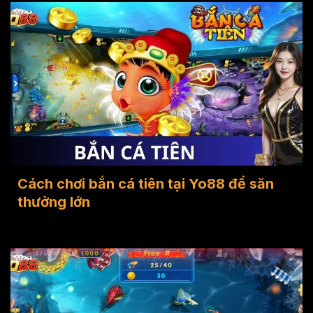
Cách chơi bắn cá tiên tại Yo88 để săn
thưởng lớn