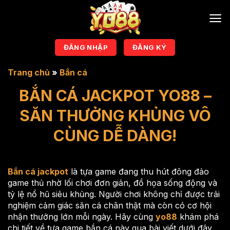
Chuyển
đến
nội
dung
ĐĂNG NHẬP
ĐĂNG KÝ
Trang chủ
»
Bắn cá
BẮN CÁ JACKPOT YO88 –
SĂN THƯỞNG KHỦNG VÔ
CÙNG DỄ DÀNG!
Bắn cá jackpot
là tựa game đang thu hút đông đảo
game thủ nhờ lối chơi đơn giản, đồ họa sống động và
tỷ lệ nổ hũ siêu khủng. Người chơi không chỉ được trải
nghiệm cảm giác săn cá chân thật mà còn có cơ hội
nhận thưởng lớn mỗi ngày. Hãy cùng
yo88
khám phá
chi tiết về tựa game bắn cá này qua bài viết dưới đây