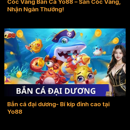
Cóc Vàng Bắn Cá Yo88 – Săn Cóc Vàng,
Nhận Ngàn Thưởng!
Bắn cá đại dương- Bí kíp đỉnh cao tại
Yo88