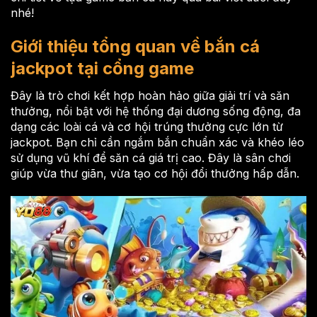
nhé!
Giới thiệu tổng quan về bắn cá
jackpot tại cổng game
Đây là trò chơi kết hợp hoàn hảo giữa giải trí và săn
thưởng, nổi bật với hệ thống đại dương sống động, đa
dạng các loài cá và cơ hội trúng thưởng cực lớn từ
jackpot. Bạn chỉ cần ngắm bắn chuẩn xác và khéo léo
sử dụng vũ khí để săn cá giá trị cao. Đây là sân chơi
giúp vừa thư giãn, vừa tạo cơ hội đổi thưởng hấp dẫn.