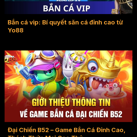
Bắn cá vip: Bí quyết săn cá đỉnh cao từ
Yo88
Đại Chiến B52 – Game Bắn Cá Đỉnh Cao,