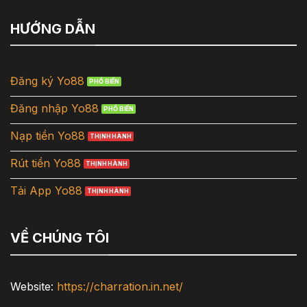
HƯỚNG DẪN
Đăng ký Yo88
Đăng nhập Yo88
Nạp tiền Yo88
Rút tiền Yo88
Tải App Yo88
VỀ CHÚNG TÔI
Website:
https://charration.in.net/