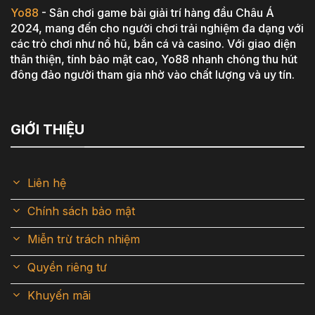
Yo88
- Sân chơi game bài giải trí hàng đầu Châu Á
2024, mang đến cho người chơi trải nghiệm đa dạng với
các trò chơi như nổ hũ, bắn cá và casino. Với giao diện
thân thiện, tính bảo mật cao, Yo88 nhanh chóng thu hút
đông đảo người tham gia nhờ vào chất lượng và uy tín.
GIỚI THIỆU
Liên hệ
Chính sách bảo mật
Miễn trừ trách nhiệm
Quyền riêng tư
Khuyến mãi