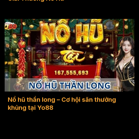
Nổ hũ thần long – Cơ hội săn thưởng
khủng tại Yo88