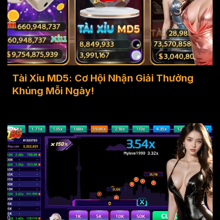
Tài Xỉu MD5: Cơ Hội Nhận Giải Thưởng
Khủng Mỗi Ngày!