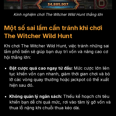
Kinh nghiệm chơi The Witcher Wild Hunt thắng lớn
Một số sai lầm cần tránh khi chơi
The Witcher Wild Hunt
Khi chơi The Witcher Wild Hunt, việc tránh những sai
lầm phổ biến sẽ giúp bạn duy trì vốn và nâng cao cơ
hội thắng lớn:
Đặt cược quá cao ngay từ đầu:
Mức cược lớn liên
tục khiến vốn cạn nhanh, giảm thời gian chơi và bỏ
lỡ các vòng quay thưởng hoặc jackpot có thể xuất
hiện sau đó.
Không quản lý ngân sách:
Thiếu kế hoạch chi tiêu
khiến bạn dễ chi quá mức, rơi vào tâm lý gỡ vốn và
thua lỗ nặng khi chuỗi thua kéo dài.