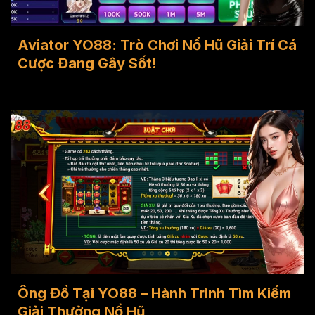
Aviator YO88: Trò Chơi Nổ Hũ Giải Trí Cá
Cược Đang Gây Sốt!
Ông Đồ Tại YO88 – Hành Trình Tìm Kiếm
Giải Thưởng Nổ Hũ