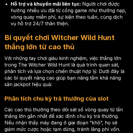
Hỗ trợ và khuyến mãi liên tục:
Người chơi được
hưởng nhiều ưu đãi từ cổng game như thưởng nạp,
vòng quay miễn phí, sự kiện theo tuần, cùng dịch
vụ hỗ trợ 24/7 thân thiện.
Bí quyết chơi Witcher Wild Hunt
thắng lớn từ cao thủ
Với những tay chơi giàu kinh nghiệm, việc thắng lớn
trong The Witcher Wild Hunt là quá trình quan sát,
phân tích và lựa chọn chiến thuật hợp lý. Dưới đây là
các bí quyết nâng cao giúp bạn nâng tầm khả năng
săn jackpot hiệu quả:
Phân tích chu kỳ trả thưởng của slot
Các cao thủ thường theo dõi sát số vòng quay từ lần
thắng lớn gần nhất để xác định chu kỳ trả thưởng.
Nếu nhận thấy máy đang ở giai đoạn “khô”, họ sẽ
giảm mức cược hoặc tạm dừng, tránh lãng phí vốn.