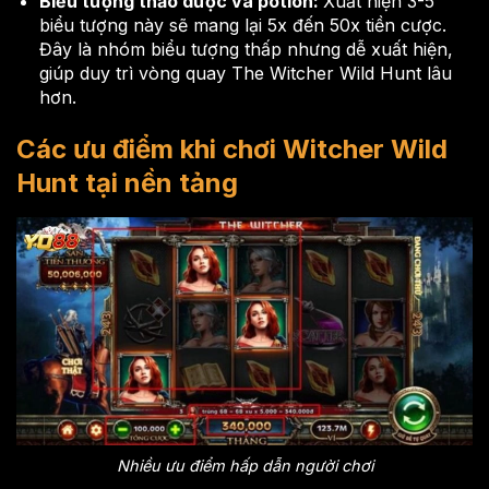
Biểu tượng thảo dược và potion:
Xuất hiện 3-5
biểu tượng này sẽ mang lại 5x đến 50x tiền cược.
Đây là nhóm biểu tượng thấp nhưng dễ xuất hiện,
giúp duy trì vòng quay The Witcher Wild Hunt lâu
hơn.
Các ưu điểm khi chơi Witcher Wild
Hunt tại nền tảng
Nhiều ưu điểm hấp dẫn người chơi