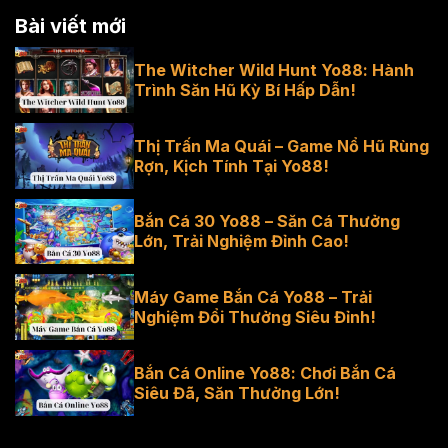
Bài viết mới
The Witcher Wild Hunt Yo88: Hành
Trình Săn Hũ Kỳ Bí Hấp Dẫn!
Thị Trấn Ma Quái – Game Nổ Hũ Rùng
Rợn, Kịch Tính Tại Yo88!
Bắn Cá 30 Yo88 – Săn Cá Thưởng
Lớn, Trải Nghiệm Đỉnh Cao!
Máy Game Bắn Cá Yo88 – Trải
Nghiệm Đổi Thưởng Siêu Đỉnh!
Bắn Cá Online Yo88: Chơi Bắn Cá
Siêu Đã, Săn Thưởng Lớn!