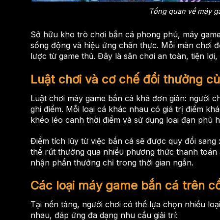
Tổng quan về máy g
Sở hữu kho trò chơi bắn cá phong phú, máy game 
sống động và hiệu ứng chân thực. Mỗi màn chơi đều
lược từ game thủ. Đây là sân chơi an toàn, tiện lợi,
Luật chơi và cơ chế đổi thưởng 
Luật chơi máy game bắn cá khá đơn giản: người ch
ghi điểm. Mỗi loại cá khác nhau có giá trị điểm k
khéo léo canh thời điểm và sử dụng loại đạn phù h
Điểm tích lũy từ việc bắn cá sẽ được quy đổi sang 
thể rút thưởng qua nhiều phương thức thanh toán 
nhận phần thưởng chỉ trong thời gian ngắn.
Các loại máy game bắn cá trên 
Tại nền tảng, người chơi có thể lựa chọn nhiều l
nhau, đáp ứng đa dạng nhu cầu giải trí: