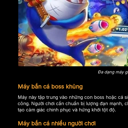
Đa dạng máy g
Máy bắn cá boss khủng
Máy này tập trung vào những con boss hoặc cá siêu
công. Người chơi cần chuẩn bị lượng đạn mạnh, ch
tạo cảm giác chinh phục và hứng khởi tột độ.
Máy bắn cá nhiều người chơi