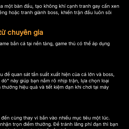
a một bàn đấu, tạo không khí cạnh tranh gay cấn xen
iêng hoặc tranh giành boss, khiến trận đấu luôn sôi
từ chuyên gia
game bắn cá tại nền tảng, game thủ có thể áp dụng
u để quan sát tần suất xuất hiện của cá lớn và boss,
 dò” này giúp bạn nắm rõ nhịp trận, lựa chọn loại
hưởng hiệu quả và tiết kiệm đạn khi chơi tại máy
 đến cùng thay vì bắn vào nhiều mục tiêu một lúc.
à nhận trọn điểm thưởng. Để tránh lãng phí đạn thì bạn