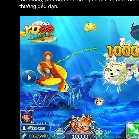
thưởng đều đặn.