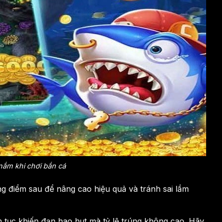
nắm khi chơi bắn cá
g điểm sau để nâng cao hiệu quả và tránh sai lầm
 tục khiến đạn hao hụt mà tỷ lệ trúng không cao. Hãy