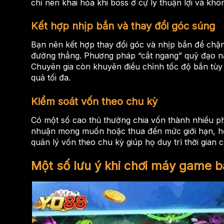
chỉ nên khai hỏa khi boss ở cự ly thuận lợi và khô
Kết hợp nhịp bắn và thay đổi góc súng
Bạn nên kết hợp thay đổi góc và nhịp bắn để chặn
đường thẳng. Phương pháp “cắt ngang” quỹ đạo này
Chuyên gia còn khuyên điều chỉnh tốc độ bắn tùy 
quả tối đa.
Kiểm soát vốn theo chu kỳ
Có một số cao thủ thường chia vốn thành nhiều phầ
nhuận mong muốn hoặc thua đến mức giới hạn, họ 
quản lý vốn theo chu kỳ giúp họ duy trì thời gian 
Một số lưu ý khi chơi máy game b