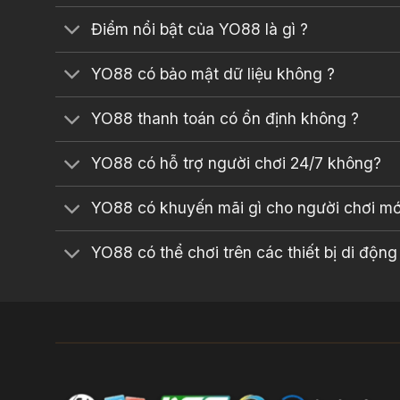
Điểm nổi bật của YO88 là gì ?
YO88 có bảo mật dữ liệu không ?
YO88 thanh toán có ổn định không ?
YO88 có hỗ trợ người chơi 24/7 không?
YO88 có khuyến mãi gì cho người chơi m
YO88 có thể chơi trên các thiết bị di độn