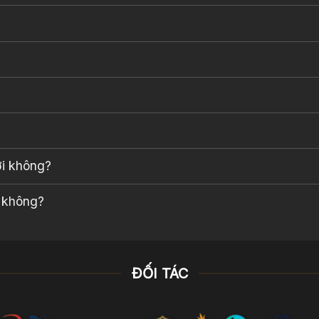
ới không?
g không?
ĐỐI TÁC