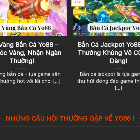
Th6
Vàng Bắn Cá Yo88 –
Bắn Cá Jackpot Yo88
óc Vàng, Nhận Ngàn
Thưởng Khủng Vô C
Thưởng!
Dàng!
ng bắn cá – tựa game săn
Bắn cá jackpot là tựa ga
hưởng hot với lối chơi [...]
thu hút đông đảo game thủ
[...]
NHỮNG CÂU HỎI THƯỜNG GẶP VỀ YO88 !