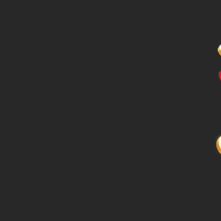
Chuyển
đến
nội
dung