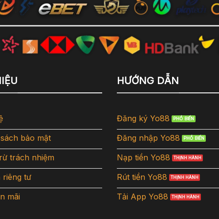
HIỆU
HƯỚNG DẪN
ệ
Đăng ký Yo88
 sách bảo mật
Đăng nhập Yo88
rừ trách nhiệm
Nạp tiền Yo88
 riêng tư
Rút tiền Yo88
n mãi
Tải App Yo88