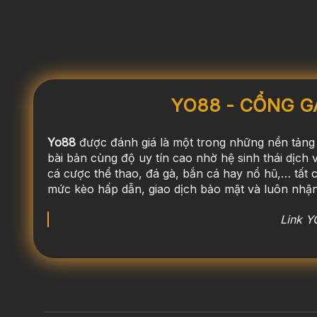
YO88 - CỔNG G
Yo88
được đánh giá là một trong những nền tảng 
bài bản cùng độ uy tín cao nhờ hệ sinh thái dịch v
cá cược thể thao, đá gà, bắn cá hay nổ hũ,… tất 
mức kèo hấp dẫn, giao dịch bảo mật và luôn nhận
Link Y