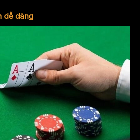
m dễ dàng