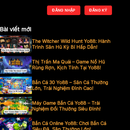
ĐĂNG NHẬP
ĐĂNG KÝ
Bài viết mới
The Witcher Wild Hunt Yo88: Hành
Trình Săn Hũ Kỳ Bí Hấp Dẫn!
Thị Trấn Ma Quái – Game Nổ Hũ
Rùng Rợn, Kịch Tính Tại Yo88!
Bắn Cá 30 Yo88 – Săn Cá Thưởng
Lớn, Trải Nghiệm Đỉnh Cao!
Máy Game Bắn Cá Yo88 – Trải
Nghiệm Đổi Thưởng Siêu Đỉnh!
Bắn Cá Online Yo88: Chơi Bắn Cá
Siêu Đã, Săn Thưởng Lớn!