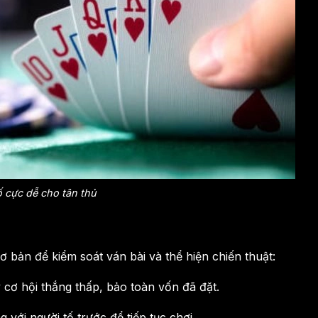
ố cực dễ cho tân thủ
 bản để kiểm soát ván bài và thể hiện chiến thuật:
y cơ hội thắng thấp, bảo toàn vốn đã đặt.
 với người tố trước để tiếp tục chơi.