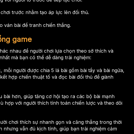
chơi trước nhằm tạo áp lực lên đối thủ.
o ván bài để tranh chiến thắng.
 cổng game
khác nhau để người chơi lựa chọn theo sở thích và
 nhất mà bạn có thể dễ dàng trải nghiệm:
, mỗi người được chia 5 lá bài gồm bài tẩy và bài ngửa,
kết hợp chiến thuật tố và đọc bài đối thủ để giành
 bài hơn, giúp tăng cơ hội tạo ra các bộ bài mạnh
hợp với người thích tính toán chiến lược và theo dõi
gười chơi thích sự nhanh gọn và căng thẳng trong thời
ơn nhưng vẫn đủ kịch tính, giúp bạn trải nghiệm cảm